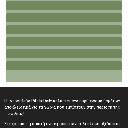
Πολύστυπος
Ποταμίτισσα
Σαράντι
Συκόπετρα
Φαρμακάς
Φικάρδου
Φτερικούδι
Χανδριά
Η ιστοσελίδα PitsiliaDaily καλύπτει ένα ευρύ φάσμα θεμάτων
αποκλειστικά για τα χωριά που εμπίπτουν στην περιοχή της
Πιτσιλιάς!
Στόχος μας, η σωστή ενημέρωση των πολιτών με αξιόπιστη