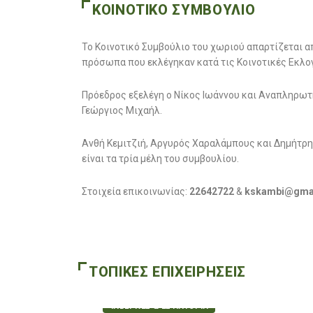
ΚΟΙΝΟΤΙΚΟ ΣΥΜΒΟΥΛΙΟ
Το Κοινοτικό Συμβούλιο του χωριού απαρτίζεται α
πρόσωπα που εκλέγηκαν κατά τις Κοινοτικές Εκλογ
Πρόεδρος εξελέγη ο Νίκος Ιωάννου και Αναπληρωτ
Γεώργιος Μιχαήλ.
Ανθή Κεμιτζιή, Αργυρός Χαραλάμπους και Δημήτρ
είναι τα τρία μέλη του συμβουλίου.
Στοιχεία επικοινωνίας:
22642722
&
kskambi@gma
ΤΟΠΙΚΕΣ ΕΠΙΧΕΙΡΗΣΕΙΣ
ΤΑΒΕΡΝΕΣ & ΕΣΤΙΑΤΟΡΙΑ