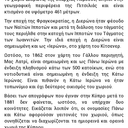
γεωγραφική περιφέρεια της Πιτσιλιάς και είναι
κτισμένο σε υψόμετρο 461 μέτρων.
Την εποχή της Φραγκοκρατίας, η Διερώνα ήταν φέουδο
των Ναϊτών Ιπποτών και μετά τη διάλυση του τάγματός
τους περιήλθε στην κατοχή των Ιπποτών του Τάγματος
των Ιωαννιτών. Την ιδιά εποχή η Διερώνα είναι
σημειωμένη και ως «Ιερώνα», στο χάρτη του Κίτσενερ.
Ωστόσο, το 1862 στον χάρτη του Γάλλου περιηγητή,
Μας Λατρί, είναι σημειωμένη και ως Πάνω Ιερώνα με
ένδειξη πληθυσμού κάτω των 500 κατοίκων, ενώ στα
νοτιοδυτικά είναι σημειωμένη η ένδειξη της Κάτω
Ιερώνας. Είναι πιθανόν η Κάτω Ιερώνα να ήταν
τοπωνύμιο και όχι δεύτερος οικισμός του χωριού.
Βάσει των απογράφων που έγιναν στην Κύπρο μετά το
1881 δεν φαίνεται, ωστόσο, να υπήρχαν δυο
κοινότητες. Εικάζεται λοιπόν ότι, οι ονομασίες Πάνω
και Κάτω αφορούσαν γειτονιές του χωριού, όπως
συνηθίζεται να διαχωρίζονται τα ημιορεινά και ορεινά
χωριά της Κύπρου.