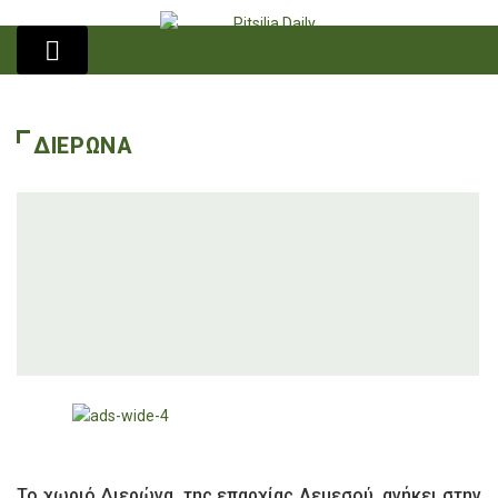
ΔΙΕΡΩΝΑ
Το χωριό Διερώνα, της επαρχίας Λεμεσού, ανήκει στην