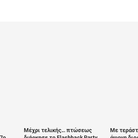
Μέχρι τελικής… πτώσεως
Με τεράστια επιτυχί
διήρκησε το Flashback Party
άψογη διοργάνωση η