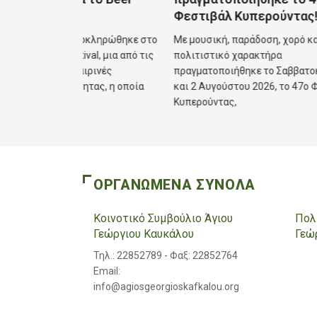
Φεστιβάλ Κυπερούντας!
ία ολοκληρώθηκε στο
Με μουσική, παράδοση, χορό και έντονο
Μ
elstival, μια από τις
πολιτιστικό χαρακτήρα
έ
αλοκαιρινές
πραγματοποιήθηκε το Σαββατοκύριακο, 1
π
ινότητας, η οποία
και 2 Αυγούστου 2026, το 47ο Φεστιβάλ
F
Κυπερούντας,
κ
ΟΡΓΑΝΩΜΕΝΑ ΣΥΝΟΛΑ
Κοινοτικό Συμβούλιο Άγιου
Πολ
Γεώργιου Καυκάλου
Γεώ
Τηλ.: 22852789 - Φαξ: 22852764
Email:
info@agiosgeorgioskafkalou.org