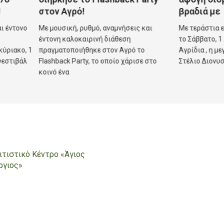
στον Αγρό!
βραδιά με
ε μουσική, ρυθμό, αναμνήσεις και
Με τεράστια επιτυχία πρα
ντονη καλοκαιρινή διάθεση
το Σάββατο, 1 Αυγούστου 2
ραγματοποιήθηκε στον Αγρό το
Αγρίδια , η μεγάλη μουσική
lashback Party, το οποίο χάρισε στο
Στέλιο Διονυσίου,
οινό ένα
ιτιστικό Κέντρο «Άγιος
ργιος»