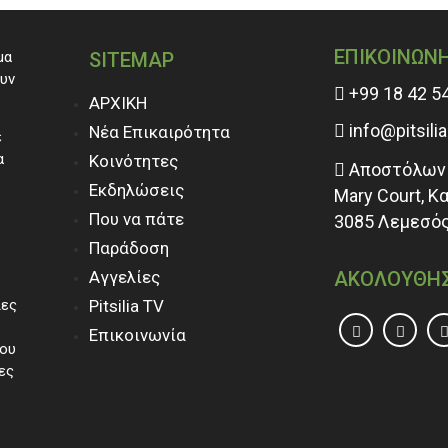
ΕΠΙΚΟΙΝΩΝ
μα
SITEMAP
ουν
+99 18 42 5
ΑΡΧΙΚΗ
info@pitsili
Νέα Επικαιρότητα
ε
α
Κοινότητες
Αποστόλων 
Εκδηλώσεις
Mary Court, Κ
Που να πάτε
3085 Λεμεσός
Παράδοση
Αγγελίες
ΑΚΟΛΟΥΘΗ
ίες
Pitsilia TV
Επικοινωνία
του
ες