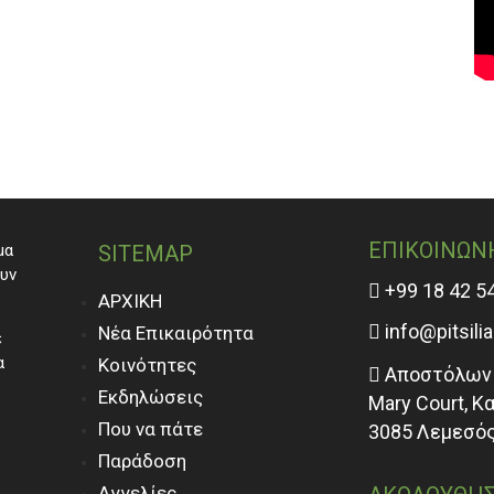
ΕΠΙΚΟΙΝΩΝ
μα
SITEMAP
ουν
+99 18 42 5
ΑΡΧΙΚΗ
info@pitsili
Νέα Επικαιρότητα
ε
α
Κοινότητες
Αποστόλων 
Εκδηλώσεις
Mary Court, Κ
Που να πάτε
3085 Λεμεσός
Παράδοση
Αγγελίες