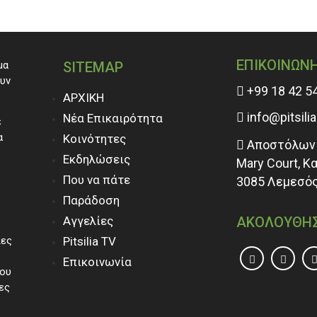
ΕΠΙΚΟΙΝΩΝ
μα
SITEMAP
ουν
+99 18 42 5
ΑΡΧΙΚΗ
info@pitsili
Νέα Επικαιρότητα
ε
α
Κοινότητες
Αποστόλων 
Εκδηλώσεις
Mary Court, Κ
Που να πάτε
3085 Λεμεσός
Παράδοση
Αγγελίες
ΑΚΟΛΟΥΘΗ
ίες
Pitsilia TV
Επικοινωνία
του
ες