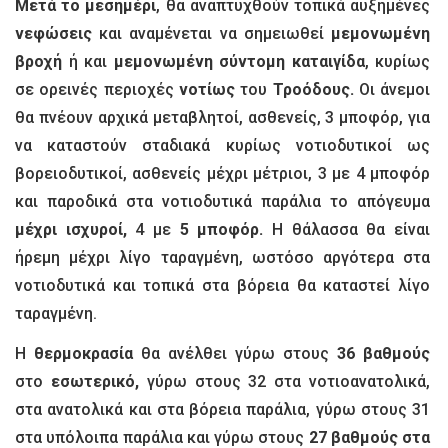
Μετά το μεσημέρι
, θα αναπτυχθούν τοπικά αυξημένες
νεφώσεις
και αναμένεται να σημειωθεί
μεμονωμένη
βροχή
ή και
μεμονωμένη σύντομη
καταιγίδα
, κυρίως
σε ορεινές περιοχές
νοτίως
του
Τροόδους.
Οι άνεμοι
θα πνέουν αρχικά μεταβλητοί, ασθενείς, 3 μποφόρ, για
να καταστούν σταδιακά κυρίως νοτιοδυτικοί ως
βορειοδυτικοί, ασθενείς μέχρι μέτριοι, 3 με 4 μποφόρ
και παροδικά στα νοτιοδυτικά παράλια το απόγευμα
μέχρι ισχυροί,
4 με
5 μποφόρ.
Η θάλασσα θα είναι
ήρεμη μέχρι λίγο ταραγμένη, ωστόσο αργότερα στα
νοτιοδυτικά και τοπικά στα βόρεια θα καταστεί λίγο
ταραγμένη.
Η
θερμοκρασία
θα ανέλθει γύρω στους
36 βαθμούς
στο
εσωτερικό,
γύρω στους 32 στα νοτιοανατολικά,
στα ανατολικά και στα βόρεια παράλια, γύρω στους 31
στα υπόλοιπα παράλια και γύρω στους
27 βαθμούς στα