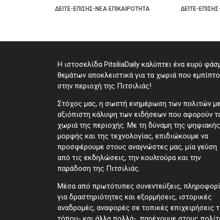
ΜΜΑ!
ΤΟΥ ΦΕΓΓΑ
ΑΙΡΟΤΗΤΑ
ΔΕΙΤΕ-ΕΠΙΣΗΣ-ΝΕΑ ΕΠΙΚΑΙΡΟΤΗΤΑ
ΔΕΙΤΕ-ΕΠΙΣΗΣ
Η ιστοσελίδα PitsiliaDaily καλύπτει ένα ευρύ φάσ
θεμάτων αποκλειστικά για τα χωριά που εμπίπτ
στην περιοχή της Πιτσιλιάς!
Στόχος μας, η σωστή ενημέρωση των πολιτών μ
αξιόπιστη κάλυψη των ειδήσεων που αφορούν τ
χωριά της περιοχής. Με τη δύναμη της ψηφιακής
μορφής και της τεχνολογίας, επιδιώκουμε να
προσφέρουμε στους αναγνώστες μας, μία γεύση
από τις εκδηλώσεις, την κουλτούρα και την
παράδοση της Πιτσιλιάς.
Μέσα από πρωτότυπες συνεντεύξεις, πληροφορ
για δραστηριότητες και εξορμήσεις, ιστορικές
αναδρομές, αναφορές σε τοπικές επιχειρήσεις 
τόπου- και άλλα πολλά-, παρέχουμε στους πολίτ