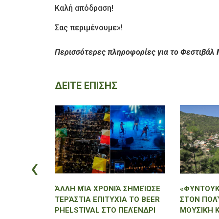
Καλή απόδραση!
Σας περιμένουμε»!
Περισσότερες πληροφορίες για το Φεστιβάλ
ΔΕΙΤΕ ΕΠΙΣΗΣ
‹
 ΆΛΩΝΑΣ
ΆΛΛΗ ΜΊΑ ΧΡΟΝΙΆ ΣΗΜΕΊΩΣΕ
«ΦΥΝΤΟΥΚ
ΥΤΌ ΤΟ
ΤΕΡΆΣΤΙΑ ΕΠΙΤΥΧΊΑ ΤΟ BEER
ΣΤΟΝ ΠΟΛ
ΜΕ
PHELSTIVAL ΣΤΟ ΠΕΛΈΝΔΡΙ
ΜΟΥΣΙΚΉ 