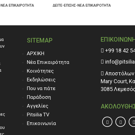
ΡΙΟΎ!
ΑΝΟΊΓΕΙ ΤΙΣ ΠΌΡΤΕΣ ΤΟΥ ΚΑΙ
Π
-ΝΕΑ ΕΠΙΚΑΙΡΟΤΗΤΑ
ΔΕΙΤΕ-ΕΠΙΣΗΣ-ΝΕΑ ΕΠΙΚΑΙΡΟΤΗΤΑ
ΔΕ
ΣΑΣ ΠΕΡΙΜΈΝΕΙ!
ΕΠΙΚΟΙΝΩΝ
μα
SITEMAP
ουν
+99 18 42 5
ΑΡΧΙΚΗ
info@pitsili
Νέα Επικαιρότητα
ε
α
Κοινότητες
Αποστόλων 
Εκδηλώσεις
Mary Court, Κ
Που να πάτε
3085 Λεμεσός
Παράδοση
Αγγελίες
ΑΚΟΛΟΥΘΗ
ίες
Pitsilia TV
Επικοινωνία
του
ες