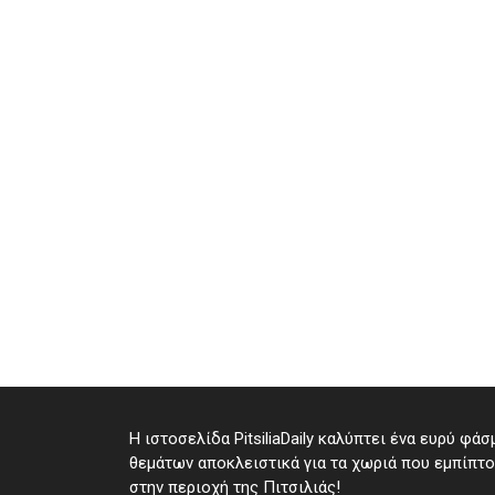
Η ιστοσελίδα PitsiliaDaily καλύπτει ένα ευρύ φάσ
θεμάτων αποκλειστικά για τα χωριά που εμπίπτ
στην περιοχή της Πιτσιλιάς!