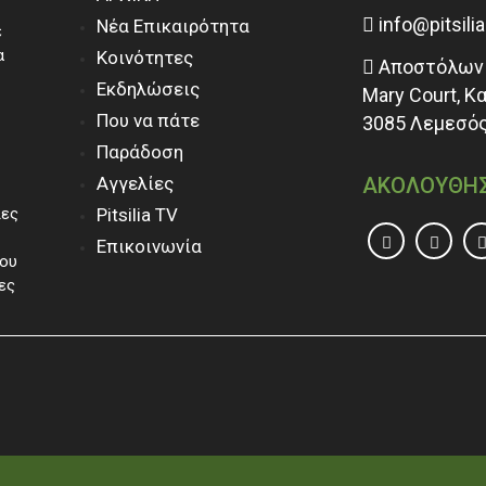
info@pitsili
Νέα Επικαιρότητα
ε
α
Κοινότητες
Αποστόλων 
Εκδηλώσεις
Mary Court, Κ
Που να πάτε
3085 Λεμεσός
Παράδοση
Αγγελίες
ΑΚΟΛΟΥΘΗ
ίες
Pitsilia TV
Επικοινωνία
του
ες