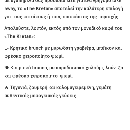
με αγαπημένα σας πρόσωπα είτε για ένα γρήγορο take
away, το
«The Kretan»
αποτελεί την καλύτερη επιλογή
για τους κατοίκους ή τους επισκέπτες της περιοχής.
Απολαύστε, λοιπόν, εκτός από τον μοναδικό καφέ του
«The Kretan»:
🍳 Κρητικό brunch με μυρωδάτη γραβιέρα, μπέϊκον και
φρέσκο χειροποίητο ψωμί.
🍽 Κυπριακό brunch, με παραδοσιακό χαλούμι, λούντζα
και φρέσκο χειροποίητο ψωμί.
🔥 Τηγανιά, ζουμερή και καλομαγειρεμένη, γεμάτη
αυθεντικές μεσογειακές γεύσεις.