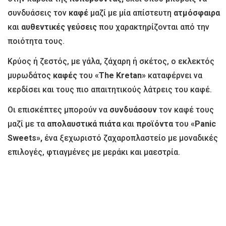
συνδυάσεις τον
καφέ
μαζί με μία απίστευτη
ατμόσφαιρα
και
αυθεντικές γεύσεις
που χαρακτηρίζονται από την
ποιότητα τους.
Κρύος ή ζεστός, με γάλα, ζάχαρη ή σκέτος, ο εκλεκτός
μυρωδάτος
καφές
του
«The Kretan»
καταφέρνει να
κερδίσει και τους πιο απαιτητικούς λάτρεις του καφέ.
Οι επισκέπτες μπορούν να
συνδυάσουν
τον καφέ τους
μαζί με τα
απολαυστικά πιάτα
και
προϊόντα
του
«Panic
Sweets»,
ένα ξεχωριστό ζαχαροπλαστείο με μοναδικές
επιλογές, φτιαγμένες με μεράκι και μαεστρία.