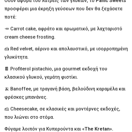
Όσον αφορά του λάτρεις των γλυκών, το
Panic Sweets
προσφέρει μια έκρηξη γεύσεων που δεν θα ξεχάσετε
ποτέ:
🥕 Carrot cake, αφράτο και αρωματικό, με λαχταριστό
cream cheese frosting.
🍰 Red velvet, αέρινο και απολαυστικό, με ισορροπημένη
γλυκύτητα.
🍫 Profiterol pistachio, μια gourmet εκδοχή του
κλασικού γλυκού, γεμάτη φιστίκι.
🍌 Banoffee, με τραγανή βάση, βελούδινη καραμέλα και
φρέσκες μπανάνες.
🧀 Cheesecake, σε κλασικές και μοντέρνες εκδοχές,
που λιώνει στο στόμα.
Φύγαμε λοιπόν για Κυπερούντα και
«The Kretan».