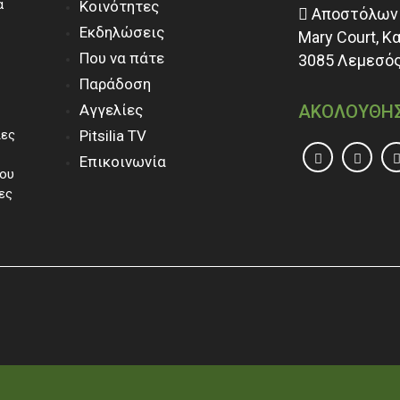
α
Κοινότητες
Αποστόλων 
Εκδηλώσεις
Mary Court, Κ
Που να πάτε
3085 Λεμεσός
Παράδοση
Αγγελίες
ΑΚΟΛΟΥΘΗ
ίες
Pitsilia TV
Επικοινωνία
του
ες