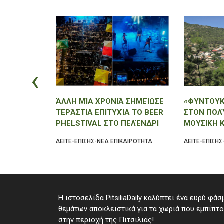
‹
 ΆΛΩΝΑΣ
ΆΛΛΗ ΜΊΑ ΧΡΟΝΙΆ ΣΗΜΕΊΩΣΕ
«ΦΥΝΤΟΥΚ
ΥΤΌ ΤΟ
ΤΕΡΆΣΤΙΑ ΕΠΙΤΥΧΊΑ ΤΟ BEER
ΣΤΟΝ ΠΟΛ
ΜΕ
PHELSTIVAL ΣΤΟ ΠΕΛΈΝΔΡΙ
ΜΟΥΣΙΚΉ 
ΜΜΑ!
ΤΟΥ ΦΕΓΓΑ
ΑΙΡΟΤΗΤΑ
ΔΕΙΤΕ-ΕΠΙΣΗΣ-ΝΕΑ ΕΠΙΚΑΙΡΟΤΗΤΑ
ΔΕΙΤΕ-ΕΠΙΣΗΣ
Η ιστοσελίδα PitsiliaDaily καλύπτει ένα ευρύ φάσ
θεμάτων αποκλειστικά για τα χωριά που εμπίπτ
στην περιοχή της Πιτσιλιάς!