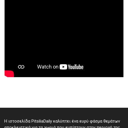
Η ιστοσελίδα PitsiliaDaily καλύπτει ένα ευρύ φάσμα θεμάτων
αποκλειστικά για τα χωριά που εμπίπτουν στην περιοχή της