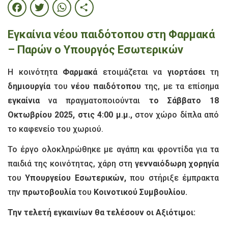
Facebook
Twitter
WhatsApp
Share
Εγκαίνια νέου παιδότοπου στη Φαρμακά
– Παρών ο Υπουργός Εσωτερικών
Η κοινότητα
Φαρμακά
ετοιμάζεται να
γιορτάσει
τη
δημιουργία
του
νέου παιδότοπου
της, με τα επίσημα
εγκαίνια
να πραγματοποιούνται
το Σάββατο 18
Οκτωβρίου 2025, στις 4:00 μ.μ.,
στον χώρο δίπλα από
το καφενείο του χωριού.
Το έργο ολοκληρώθηκε με αγάπη και φροντίδα για τα
παιδιά της κοινότητας, χάρη στη
γενναιόδωρη χορηγία
του
Υπουργείου Εσωτερικών,
που στήριξε έμπρακτα
την
πρωτοβουλία
του
Κοινοτικού Συμβουλίου.
Την τελετή εγκαινίων θα τελέσουν οι Αξιότιμοι: