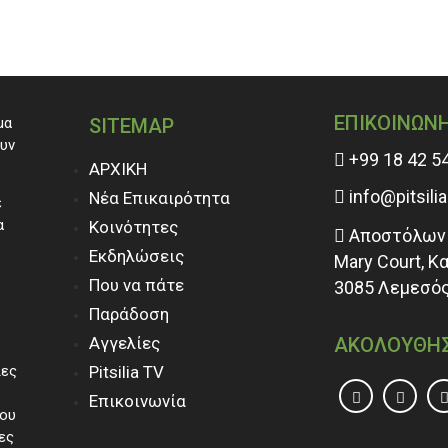
ΕΠΙΚΟΙΝΩΝ
μα
SITEMAP
ουν
+99 18 42 5
ΑΡΧΙΚΗ
info@pitsili
Νέα Επικαιρότητα
ε
α
Κοινότητες
Αποστόλων 
Εκδηλώσεις
Mary Court, Κ
Που να πάτε
3085 Λεμεσός
Παράδοση
Αγγελίες
ΑΚΟΛΟΥΘΗ
ίες
Pitsilia TV
Επικοινωνία
του
ες