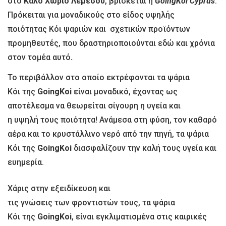
στο
Καλό Χωριό
Λεμεσού
, βρίσκεται η
GoingΚoi Cyprus
.
Πρόκειται για μοναδικούς
στο είδος
υψηλής
ποιότητας Κόι ψαριών
και
σχετικών προϊόντων
προμηθευτές
,
που δραστηριοποιούνται εδώ και χρόνια
στον τομέα
αυτό
.
Το
περιβάλλον στο οποίο
εκτρέφονται
τα ψάρια
Κόι
της
GoingKoi
είναι μοναδικό
,
έχοντας ως
αποτέλεσμα να θεωρείται
σίγουρη
η υγεία και
η υψηλή τους ποιότητα!
A
νάμεσα στη φύση,
τον καθαρό
αέρα και το κρυστάλλινο νερό από την πηγή
, τα ψάρια
Κόι
της
GoingKoi
διασφαλίζουν την καλή τους υγεία και
ευημερία
.
Χάρ
ι
ς
σ
την εξειδίκευση και
τις γνώσεις των φροντιστών τους, τα ψάρια
Κόι
της
GoingKoi
, είναι εγκλιματισμένα στις καιρικές