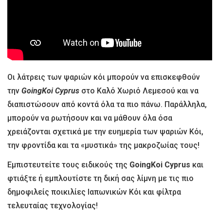
Οι
λ
άτρεις των ψαριών
κόι
μπορούν να επισκεφθούν
την
GoingΚoi Cyprus
στο Καλό Χωριό Λεμεσού και να
διαπιστώσουν από κοντά όλα τα πιο πάνω. Παράλληλα,
μπορούν να ρωτήσουν και να μάθουν όλα όσα
χρειάζονται σχετικά με την
ευημερία
των ψαριών Κόι,
την φροντίδα και τα «μυστικά» της μακροζωίας τους!
Εμπιστευτείτε τους ειδικούς της
GoingΚoi Cyprus
και
φτιάξτε ή εμπλουτίστε τη δική σας λίμνη με τις πιο
δημοφιλείς ποικιλίες Ιαπωνικών Κόι
και φίλτρα
τελευταίας τεχνολογίας
!