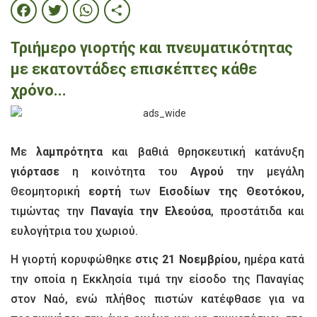
Facebook
Twitter
WhatsApp
Share
Τριήμερο γιορτής και πνευματικότητας
με εκατοντάδες επισκέπτες κάθε
χρόνο...
Με
λαμπρότητα
και βαθιά θρησκευτική κατάνυξη
γιόρτασε
η κοινότητα του
Αγρού
την μεγάλη
Θεομητορική
εορτή
των
Εισοδίων της Θεοτόκου,
τιμώντας την
Παναγία την Ελεούσα
, προστάτιδα και
ευλογήτρια του χωριού.
Η γιορτή κορυφώθηκε
στις 21 Νοεμβρίου,
ημέρα κατά
την οποία η Εκκλησία τιμά την είσοδο της Παναγίας
στον Ναό, ενώ πλήθος πιστών κατέφθασε για να