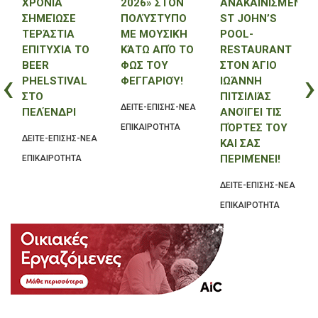
ΧΡΟΝΙΆ
2026» ΣΤΟΝ
ΑΝΑΚΑΙΝΙΣΜΈΝΟ
ΣΗΜΕΊΩΣΕ
ΠΟΛΎΣΤΥΠΟ
ST JOHN’S
ΤΕΡΆΣΤΙΑ
ΜΕ ΜΟΥΣΙΚΉ
POOL-
ΕΠΙΤΥΧΊΑ ΤΟ
ΚΆΤΩ ΑΠΌ ΤΟ
RESTAURANT
BEER
ΦΩΣ ΤΟΥ
ΣΤΟΝ ΆΓΙΟ
‹
›
ΑΚΟ
PHELSTIVAL
ΦΕΓΓΑΡΙΟΎ!
ΙΩΆΝΝΗ
ΣΤΟ
ΠΙΤΣΙΛΙΆΣ
ΔΕΙΤΕ-ΕΠΙΣΗΣ-ΝΕΑ
ΠΕΛΈΝΔΡΙ
ΑΝΟΊΓΕΙ ΤΙΣ
ΠΌΡΤΕΣ ΤΟΥ
ΕΠΙΚΑΙΡΟΤΗΤΑ
ΔΕΙΤΕ-ΕΠΙΣΗΣ-ΝΕΑ
ΚΑΙ ΣΑΣ
ΠΕΡΙΜΈΝΕΙ!
ΕΠΙΚΑΙΡΟΤΗΤΑ
ΔΕΙΤΕ-ΕΠΙΣΗΣ-ΝΕΑ
ΕΠΙΚΑΙΡΟΤΗΤΑ