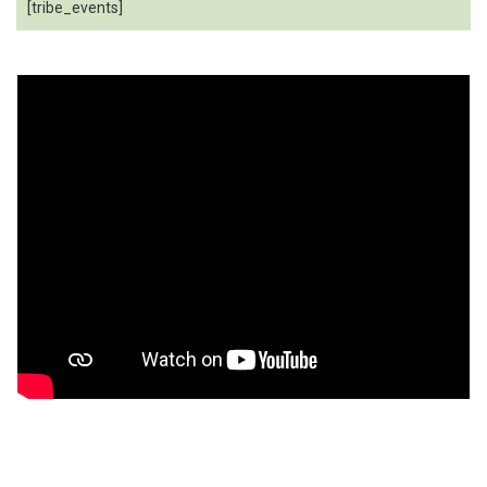
[tribe_events]