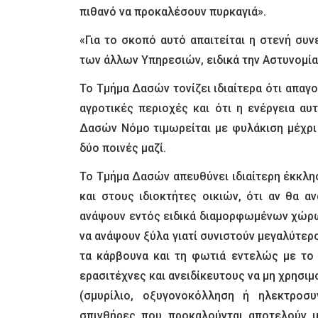
πιθανό να προκαλέσουν πυρκαγιά».
«Για το σκοπό αυτό απαιτείται η στενή σ
των άλλων Υπηρεσιών, ειδικά την Αστυνομία
Το Τμήμα Δασών τονίζει ιδιαίτερα ότι απαγ
αγροτικές περιοχές και ότι η ενέργεια α
Δασών Νόμο τιμωρείται με φυλάκιση μέχρι 1
δύο ποινές μαζί.
Το Τμήμα Δασών απευθύνει ιδιαίτερη έκκλ
και στους ιδιοκτήτες οικιών, ότι αν θα α
ανάψουν εντός ειδικά διαμορφωμένων χώρω
να ανάψουν ξύλα γιατί συνιστούν μεγαλύτερ
τα κάρβουνα και τη φωτιά εντελώς με το 
ερασιτέχνες και ανειδίκευτους να μη χρησ
(σμυρίλιο, οξυγονοκόλληση ή ηλεκτροσ
σπινθήρες που προκαλούνται αποτελούν μ