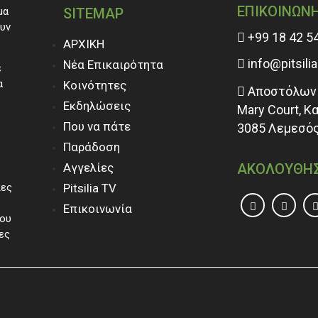
ΕΠΙΚΟΙΝΩΝ
μα
SITEMAP
ουν
+99 18 42 5
ΑΡΧΙΚΗ
info@pitsili
Νέα Επικαιρότητα
ε
α
Κοινότητες
Αποστόλων 
Εκδηλώσεις
Mary Court, Κ
Που να πάτε
3085 Λεμεσός
Παράδοση
Αγγελίες
ΑΚΟΛΟΥΘΗ
ίες
Pitsilia TV
Επικοινωνία
του
ες