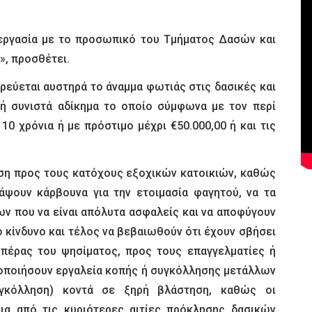
υνεργασία με το προσωπικό του Τμήματος Δασών και
», προσθέτει.
ορεύεται αυστηρά το άναμμα φωτιάς στις δασικές και
υτή συνιστά αδίκημα το οποίο σύμφωνα με τον περί
0 χρόνια ή με πρόστιμο μέχρι €50.000,00 ή και τις
ηση προς τους κατόχους εξοχικών κατοικιών, καθώς
νάψουν κάρβουνα για την ετοιμασία φαγητού, να τα
ν που να είναι απόλυτα ασφαλείς και να αποφύγουν
ο κίνδυνο και τέλος να βεβαιωθούν ότι έχουν σβήσει
πέρας του ψησίματος, προς τους επαγγελματίες ή
ιμοποιήσουν εργαλεία κοπής ή συγκόλλησης μετάλλων
υγκόλληση) κοντά σε ξηρή βλάστηση, καθώς οι
ια από τις κυριότερες αιτίες πρόκλησης δασικών