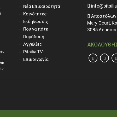
info@pitsili
Νέα Επικαιρότητα
ε
α
Κοινότητες
Αποστόλων 
Εκδηλώσεις
Mary Court, Κ
Που να πάτε
3085 Λεμεσός
Παράδοση
Αγγελίες
ΑΚΟΛΟΥΘΗ
ίες
Pitsilia TV
Επικοινωνία
του
ες