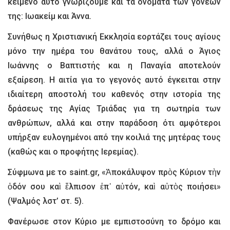
κείμενο αυτό γνωρίζουμε και τα ονόματα των γονέων
της: Ιωακείμ και Άννα.
Συνήθως η Χριστιανική Εκκλησία εορτάζει τους αγίους
μόνο την ημέρα του θανάτου τους, αλλά ο Άγιος
Ιωάννης ο Βαπτιστής και η Παναγία αποτελούν
εξαίρεση. Η αιτία για το γεγονός αυτό έγκειται στην
ιδιαίτερη αποστολή του καθενός στην ιστορία της
δράσεως της Αγίας Τριάδας για τη σωτηρία των
ανθρώπων, αλλά και στην παράδοση ότι αμφότεροι
υπήρξαν ευλογημένοι από την κοιλιά της μητέρας τους
(καθώς και ο προφήτης Ιερεμίας).
Σύφμωνα με το saint.gr, «Ἀποκάλυψον πρὸς Κύριον τὴν
ὁδόν σου καὶ ἔλπισον ἐπ᾿ αὐτόν, καὶ αὐτὸς ποιήσει»
(Ψαλμός λστ’ στ. 5).
Φανέρωσε στον Κύριο με εμπιστοσύνη το δρόμο και