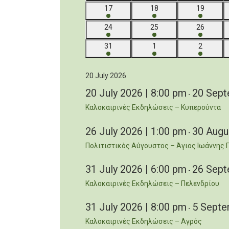
7
7
6
17
18
19
events
events
events
5
5
5
24
25
26
events
events
events
4
5
4
31
1
2
events
events
events
20 July 2026
20 July 2026 | 8:00 pm
20 Sept
-
Καλοκαιρινές Εκδηλώσεις – Κυπερούντα
26 July 2026 | 1:00 pm
30 Augu
-
Πολιτιστικός Αύγουστος – Άγιος Ιωάννης 
31 July 2026 | 6:00 pm
26 Sept
-
Καλοκαιρινές Εκδηλώσεις – Πελενδρίου
31 July 2026 | 8:00 pm
5 Septe
-
Καλοκαιρινές Εκδηλώσεις – Αγρός