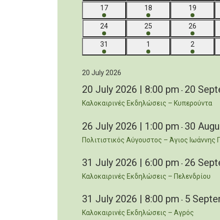
7
7
6
17
18
19
events
events
events
5
5
5
24
25
26
events
events
events
4
5
4
31
1
2
events
events
events
20 July 2026
20 July 2026 | 8:00 pm
20 Sept
-
Καλοκαιρινές Εκδηλώσεις – Κυπερούντα
26 July 2026 | 1:00 pm
30 Augu
-
Πολιτιστικός Αύγουστος – Άγιος Ιωάννης 
31 July 2026 | 6:00 pm
26 Sept
-
Καλοκαιρινές Εκδηλώσεις – Πελενδρίου
31 July 2026 | 8:00 pm
5 Septe
-
Καλοκαιρινές Εκδηλώσεις – Αγρός